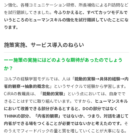
ン強化、各種コミュニケーション研修、所長補佐によるPI訪問など
を試行錯誤してきました。
今ふりかえると、すべてカッツモデルで
いうところのヒューマンスキルの強化を試行錯誤していたことにな
ります。
施策実施、サービス導入のねらい
ー
ー
施策の実施にはどのような期待があったのでしょう
か？
コルブの経験学習モデルでは、人は「
能動的実験→具体的経験→内
省的観察→抽象的概念化
」というサイクルで経験から学習します。
CiRAの教職員は、「
能動的実験
」という点においては、自身でで
きることはすでに取り組んでいます。ですから、
ヒューマンスキル
において改善できる部分があるとすると、DOの部分ではなく
THINKの部分、「内省的観察」ではないか、つまり、対話を通じて
内省ができる場をつくることが必要ではないかと考えたのです。
そ
のうえでフィードバックの量と質を増していくことが大事になる。