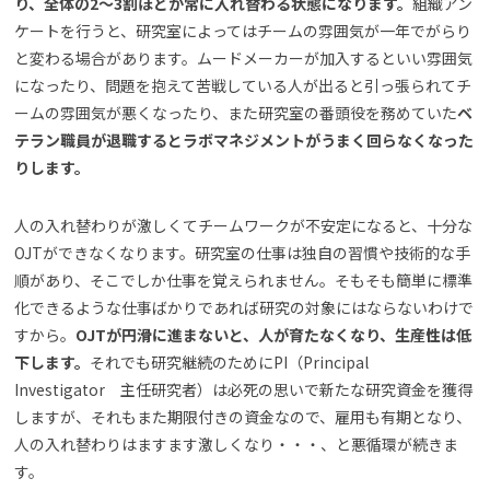
り、全体の2～3割ほどが常に入れ替わる状態になります。
組織アン
ケートを行うと、研究室によってはチームの雰囲気が一年でがらり
と変わる場合があります。ムードメーカーが加入するといい雰囲気
になったり、問題を抱えて苦戦している人が出ると引っ張られてチ
ームの雰囲気が悪くなったり、また研究室の番頭役を務めていた
ベ
テラン職員が退職するとラボマネジメントがうまく回らなくなった
りします。
人の入れ替わりが激しくてチームワークが不安定になると、十分な
OJTができなくなります。研究室の仕事は独自の習慣や技術的な手
順があり、そこでしか仕事を覚えられません。そもそも簡単に標準
化できるような仕事ばかりであれば研究の対象にはならないわけで
すから。
OJTが円滑に進まないと、人が育たなくなり、生産性は低
下します。
それでも研究継続のためにPI（Principal
Investigator 主任研究者）は必死の思いで新たな研究資金を獲得
しますが、それもまた期限付きの資金なので、雇用も有期となり、
人の入れ替わりはますます激しくなり・・・、と悪循環が続きま
す。