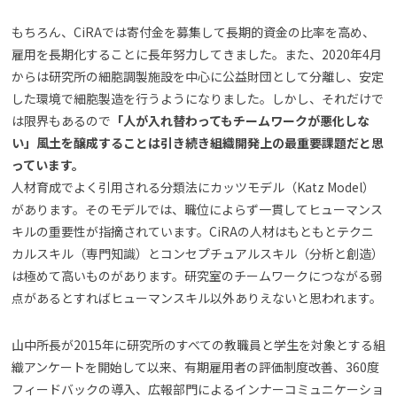
もちろん、CiRAでは寄付金を募集して長期的資金の比率を高め、
雇用を長期化することに長年努力してきました。また、2020年4月
からは研究所の細胞調製施設を中心に公益財団として分離し、安定
した環境で細胞製造を行うようになりました。しかし、それだけで
は限界もあるので
「人が入れ替わってもチームワークが悪化しな
い」風土を醸成することは引き続き組織開発上の最重要課題だと思
っています。
人材育成でよく引用される分類法にカッツモデル（Katz Model）
があります。そのモデルでは、職位によらず一貫してヒューマンス
キルの重要性が指摘されています。CiRAの人材はもともとテクニ
カルスキル（専門知識）とコンセプチュアルスキル（分析と創造）
は極めて高いものがあります。研究室のチームワークにつながる弱
点があるとすればヒューマンスキル以外ありえないと思われます。
山中所長が2015年に研究所のすべての教職員と学生を対象とする組
織アンケートを開始して以来、有期雇用者の評価制度改善、360度
フィードバックの導入、広報部門によるインナーコミュニケーショ