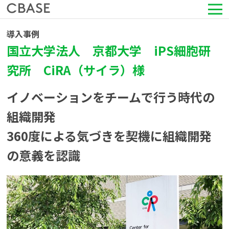
導入事例
サービス
国立大学法人 京都大学 iPS細胞研
活用シーン
究所 CiRA（サイラ）様
イノベーションをチームで行う時代の
導入事例
組織開発
セミナー情報
360度による気づきを契機に組織開発
の意義を認識
HRコラム
お知らせ
会社情報