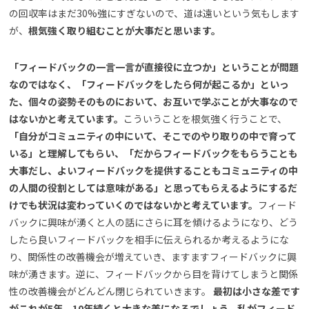
の回収率はまだ30%強にすぎないので、道は遠いという気もします
が、
根気強く取り組むことが大事だと思います。
「フィードバックの一言一言が直接役に立つか」ということが問題
なのではなく、「フィードバックをしたら何が起こるか」といっ
た、個々の姿勢そのものにおいて、お互いで学ぶことが大事なので
はないかと考えています。
こういうことを根気強く行うことで、
「自分がコミュニティの中にいて、そこでのやり取りの中で育って
いる」と理解してもらい、「だからフィードバックをもらうことも
大事だし、よいフィードバックを提供することもコミュニティの中
の人間の役割としては意味がある」と思ってもらえるようにするだ
けでも状況は変わっていくのではないかと考えています。
フィード
バックに興味が湧くと人の話にさらに耳を傾けるようになり、どう
したら良いフィードバックを相手に伝えられるか考えるようにな
り、関係性の改善機会が増えていき、ますますフィードバックに興
味が湧きます。逆に、フィードバックから目を背けてしまうと関係
性の改善機会がどんどん閉じられていきます。
最初は小さな差です
がこれが5年、10年続くと大きな差になるでしょう。私がフィード