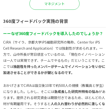
マネジメント
360
度フィードバック実施の背景
ー
ーなぜ360度フィードバックを導入したの
でしょうか？
CiRA（サイラ、京都大学iPS細胞研究所の略称、Center for iPS
Cell Research and Application）では独創性が求められます。一
方で、山中所長が常日頃言っているのは、「現在のイノベーション
は一人では実現できず、チームでやるもの」だということです。こ
こでは
独創性を持ったメンバーがチームでイノベーションをいかに
加速させることができるかが鍵となるのです。
おかげさまでCiRAは設立後10年で約500人の規模（教職員と学生）
になりました。しかし、そこには
急成長した研究所特有の悩み
があ
ります。提供される研究資金は期限付きであるため、ほとんどの人
材が有期雇用です。そうすると
人の入れ替わりが必然的に激しくな