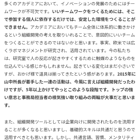
多くのアカデミアにおいて、イノベーションの発展のためにはチー
ムワークが不可欠です。
いいチームワークをつくるためには、そこ
で参加する個人に依存するだけでは、安定した環境をつくることが
できません。
アカデミアにおいてもチーム全体に体系的に働きかけ
るという組織開発の考えを取りいれることで、意図的にいいチーム
をつくることができるのではないかと思います。事実、欧米では広
くラボマネジメントが研究され、活用されています。今の私たち
は、研究室で人の反応が起きやすくするために触媒のようなものを
仕込んでいる感じかもしれません。起きている変化はまだ小さいで
すが、おかげ様で道具は揃ってきたという感があります。
2015年に
山中所長が着手した一連の活動は、今風に言えば組織開発だったわ
けですが、5年以上かけてやっとこのような段階です。トップの強
い意志と事務局担当者の根気強い取り組みの両輪が大事だと思いま
す。
また、組織開発ツールとしては企業向けに開発されたものを流用す
ることが多くなると思いますし、基礎的スキルは共通だと思うので
活用すべきとも思います。しかし、共通言語、習慣、メンタリティ