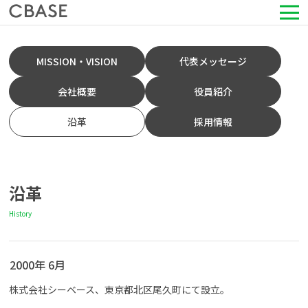
サービス
MISSION・VISION
代表メッセージ
活用シーン
会社概要
役員紹介
沿革
採用情報
導入事例
セミナー情報
沿革
HRコラム
History
お知らせ
2000年 6月
会社情報
株式会社シーベース、東京都北区尾久町にて設立。