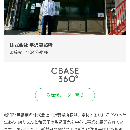
よくある質問
資料請求(無料)
お見積もり依頼
株式会社 平沢製餡所
取締役 平沢 公教 様
次世代リーダー育成
昭和25年創業の株式会社平沢製餡所様は、素材と製法にこだわった
生あん･練りあんと和菓子の製造販売を中心に事業を展開されてい
ます。2024年には、新製品の開発により新たに洋菓子店との販路