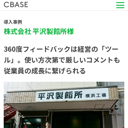
サービス
導入事例
株式会社 平沢製餡所様
活用シーン
360度フィードバックは経営の「ツー
導入事例
ル」。使い方次第で厳しいコメントも
従業員の成長に繋げられる
セミナー情報
HRコラム
お知らせ
会社情報