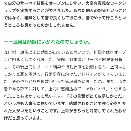
で自分のサーベイ結果をオープンにし合い、大変有意義なワークシ
ョップを実施することができました。あなた個人の評価ということ
ではなく、組織として皆で良くして行こう、皆でやって行こうとい
うところも良かったのかもしれません。
ー
ー
運用は順調にいかれたのでしょうか。
森川様：想像以上に効果が出ていると思います。組織全体をオープ
ンに明るくしてくれました。実際、対象者がサーベイ結果を分析
し、その後上司にサーベイ結果や行動計画を説明すると、上司はし
っかりと耳を傾けて、行動変容に向けたアドバイスができていまし
た。そのやりとりを複数回行った管理職もいましたね。また、協力
者である部下に対して、上司が感謝込めて「ありがとう」と伝えら
れたこともよかったと思います。
「その言葉がとても嬉しかった」
という声も人事部に届いています。感謝されたことで強く心を打た
れた人がいたということです。上司がきちっと対応してくれたおか
げだと思っています。