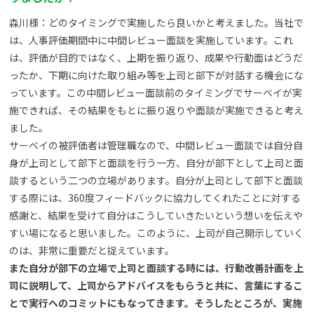
森川様：どのタイミングで実施したら良いかと考えました。当社で
は、人事評価期間中に中間レビュー面談を実施しています。これ
は、評価が目的ではなく、上期を振り返り、成果や行動面はどうだ
ったか、下期に向けた取り組み等を上司と部下が対話する機会にな
っています。この中間レビュー面談前のタイミングでサーベイが実
施できれば、その結果をもとに振り返りや面談が実施できると考え
ました。
サーベイの被評価者は管理職なので、中間レビュー面談では自分自
身が上司として部下と面談を行う一方、自分が部下として上司と面
談するという二つの立場があります。自分が上司として部下と面談
する際には、360度フィードバックに協力してくれたことに対する
感謝と、結果を受けて自分はこうしていきたいという想いを伝えや
すい場になると思いました。このように、上司が自己開示していく
のは、非常に重要だと捉えています。
また自分が部下の立場で上司と面談する時には、行動改善計画を上
司に説明して、上司からアドバイスをもらうと共に、言葉にするこ
とで実行へのコミットにもなってきます。そうしたところが、実施