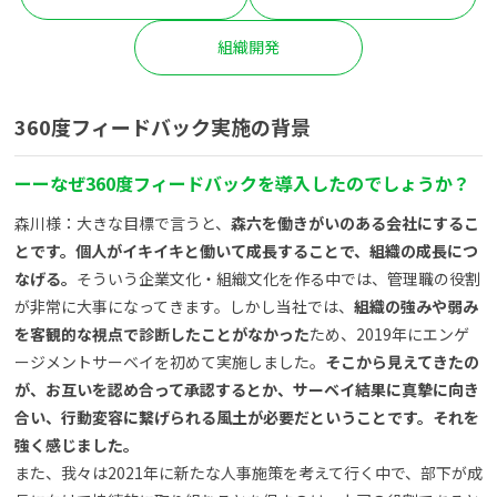
組織開発
360
度フィードバック実施の背景
ー
ー
なぜ360度フィードバックを導入したのでしょうか？
森川様：大きな目標で言うと、
森六を働きがいのある会社にするこ
とです。個人がイキイキと働いて成長することで、組織の成長につ
なげる。
そういう企業文化・組織文化を作る中では、管理職の役割
が非常に大事になってきます。しかし当社では、
組織の強みや弱み
を客観的な視点で診断したことがなかった
ため、2019年にエンゲ
ージメントサーベイを初めて実施しました。
そこから見えてきたの
が、お互いを認め合って承認するとか、サーベイ結果に真摯に向き
合い、行動変容に繋げられる風土が必要だということです。それを
強く感じました。
また、我々は2021年に新たな人事施策を考えて行く中で、部下が成