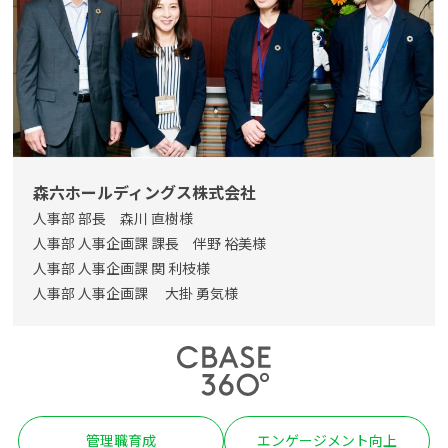
よくある質問
資料請求(無料)
お見積もり依頼
森六ホールディングス株式会社
人事部 部長 森川 直樹様
人事部 人事企画課 課長 伴野 裕美様
人事部 人事企画課 関 利枝様
人事部 人事企画課 大掛 勇気様
管理職育成
エンゲージメント向上