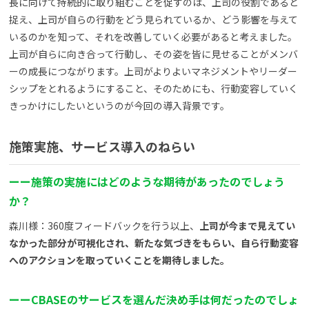
長に向けて持続的に取り組むことを促すのは、上司の役割であると
捉え、上司が自らの行動をどう見られているか、どう影響を与えて
いるのかを知って、それを改善していく必要があると考えました。
上司が自らに向き合って行動し、その姿を皆に見せることがメンバ
ーの成長につながります。上司がよりよいマネジメントやリーダー
シップをとれるようにすること、そのためにも、行動変容していく
きっかけにしたいというのが今回の導入背景です。
施策実施、サービス導入のねらい
ー
ー
施策の実施にはどのような期待があったのでしょう
か？
森川様：360度フィードバックを行う以上、
上司が今まで見えてい
なかった部分が可視化され、新たな気づきをもらい、自ら行動変容
へのアクションを取っていくことを期待しました。
ー
ー
CBASEのサービスを選んだ決め手は何だったのでしょ