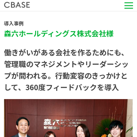
サービス
導入事例
森六ホールディングス株式会社様
活用シーン
働きがいがある会社を作るためにも、
導入事例
管理職のマネジメントやリーダーシッ
プが問われる。行動変容のきっかけと
セミナー情報
して、360度フィードバックを導入
HRコラム
お知らせ
会社情報