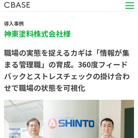
サービス
導入事例
神東塗料株式会社様
活用シーン
職場の実態を捉えるカギは「情報が集
導入事例
まる管理職」の育成。360度フィード
バックとストレスチェックの掛け合わ
セミナー情報
せで職場の状態を可視化
HRコラム
お知らせ
会社情報