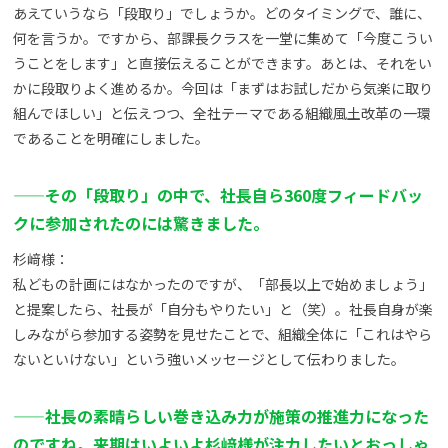
あえていうなら「段取り」でしょうか。どのタイミングで、誰に、
何を言うか。ですから、部課長クラスを一堂に集めて「今度こうい
うことをします」と直接伝えることができます。あとは、それをい
かに段取りよく進めるか。今回は「まずはお試しだから気楽に取り
組んでほしい」と伝えつつ、全社テーマである組織風土改革の一環
であることを明確にしました。
——その「段取り」の中で、社長自ら360度フィードバッ
クに参加されたのには驚きました。
杉﨑様：
私どもの計画にはなかったのですが、「部長以上で始めましょう」
と提案したら、社長が「自分もやりたい」と（笑）。社長自身が楽
しみながら参加する姿勢を見せたことで、組織全体に「これはやら
ないといけない」という強いメッセージとして伝わりました。
——社長の素晴らしい巻き込み力が施策の推進力になった
のですね。来期はいよいよ杉﨑様が注力したいとおっしゃ