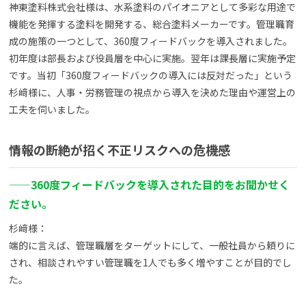
神東塗料株式会社様は、水系塗料のパイオニアとして多彩な用途で
機能を発揮する塗料を開発する、総合塗料メーカーです。管理職育
成の施策の一つとして、360度フィードバックを導入されました。
初年度は部長および役員層を中心に実施。翌年は課長層に実施予定
です。当初「360度フィードバックの導入には反対だった」という
杉﨑様に、人事・労務管理の視点から導入を決めた理由や運営上の
工夫を伺いました。
情報の断絶が招く不正リスクへの危機感
——
360度フィードバックを導入された目的をお聞かせく
ださい。
杉﨑様：
端的に言えば、管理職層をターゲットにして、一般社員から頼りに
され、相談されやすい管理職を1人でも多く増やすことが目的でし
た。