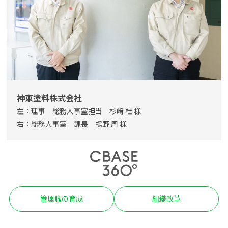
よくある質問
資料請求(無料)
お見積もり依頼
神東塗料株式会社
左：理事 総務人事室担当 杉﨑 桂 様
右：総務人事室 課長 揚野 周 様
管理職の育成
組織改革