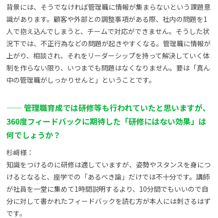
背景には、そうでなければ管理職に情報が集まらないという課題意
識があります。顧客や外部との調整事項がある際、社内の問題を1
人で抱え込んでしまうと、チームで対応ができません。そうした状
況下では、不正行為などの問題が起きやすくなる。管理職に情報が
上がり、相談され、それをリーダーシップを持って解決していく体
制を作らない限り、いつまでも問題はなくなりません。要は「真ん
中の管理職がしっかりせんと」ということです。
—— 管理職育成では研修等も行われていたと思いますが、
360度フィードバックに期待した「研修にはない効果」は
何でしょうか？
杉﨑様：
知識をつけるのに研修は適していますが、姿勢やスタンスを身につ
けるとなると、座学での「あるべき論」だけでは不十分です。講師
が社員を一堂に集めて1時間説明するより、10分間でもいいので自
分に対して書かれたフィードバックを読む方が本人には刺さるはず
です。