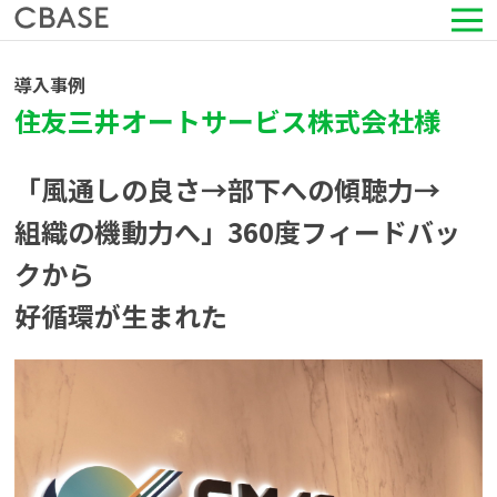
サービス
導入事例
住友三井オートサービス株式会社様
活用シーン
「風通しの良さ→部下への傾聴力→
導入事例
組織の機動力へ」360度フィードバッ
クから
セミナー情報
好循環が生まれた
HRコラム
お知らせ
会社情報