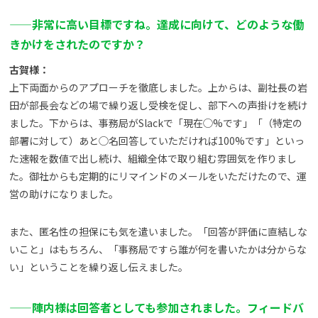
——
非常に高い目標ですね。達成に向けて、どのような働
きかけをされたのですか？
古賀様：
上下両面からのアプローチを徹底しました。上からは、副社長の岩
田が部長会などの場で繰り返し受検を促し、部下への声掛けを続け
ました。下からは、事務局がSlackで「現在◯%です」「（特定の
部署に対して）あと◯名回答していただければ100%です」といっ
た速報を数値で出し続け、組織全体で取り組む雰囲気を作りまし
た。御社からも定期的にリマインドのメールをいただけたので、運
営の助けになりました。
また、匿名性の担保にも気を遣いました。「回答が評価に直結しな
いこと」はもちろん、「事務局ですら誰が何を書いたかは分からな
い」ということを繰り返し伝えました。
——
陣内様は回答者としても参加されました。フィードバ