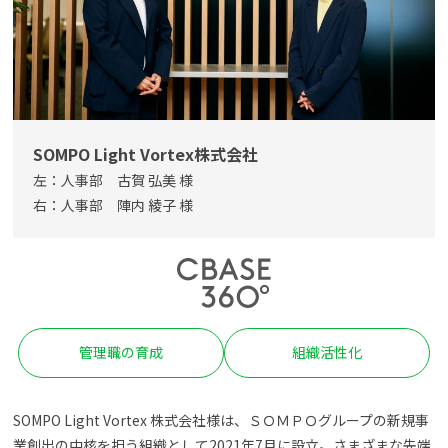
よくある質問
資料請求(無料)
お見積もり依頼
SOMPO Light Vortex株式会社
左：人事部 古賀 弘美 様
右：人事部 陣内 綾子 様
管理職の育成
組織活性化
SOMPO Light Vortex 株式会社様は、ＳＯＭＰＯグループの新規事
業創出の中核を担う組織として2021年7月に設立。さまざまな先端