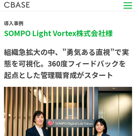
サービス
導入事例
SOMPO Light Vortex株式会社様
活用シーン
組織急拡大の中、”勇気ある直視”で実
導入事例
態を可視化。360度フィードバックを
起点とした管理職育成がスタート
セミナー情報
HRコラム
お知らせ
会社情報