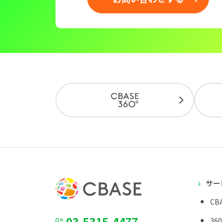
サー
CBA
03-5315-4477
36