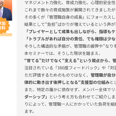
マネジメント力強化、育成力強化、心理的安全性
これまで数々の育成施策が展開されてきましたが
その多くが「管理職自身の成長」にフォーカスし
結果として“負担”ばかりが増えているという声
「プレイヤーとして成果も出しながら、指導もケ
「トラブルがあれば自分の責任、でも権限は少な
――そうした構造的な矛盾が、管理職の疲弊や“なり
本セミナーでは、そうした現状を踏まえ、
“育てる”だけでなく“支える”という視点から、
注目されている「360度フィードバック」や「対
ただ評価するためのものではなく、
管理職が自分
律的に動き出す後押しとなる“支援型の仕組み
と
また、特定の誰かに依存せず、メンバー全体でリ
ダーシップ」
という考え方も合わせてご紹介しま
りによって、管理職一人にかかっていた負荷を組
ます。