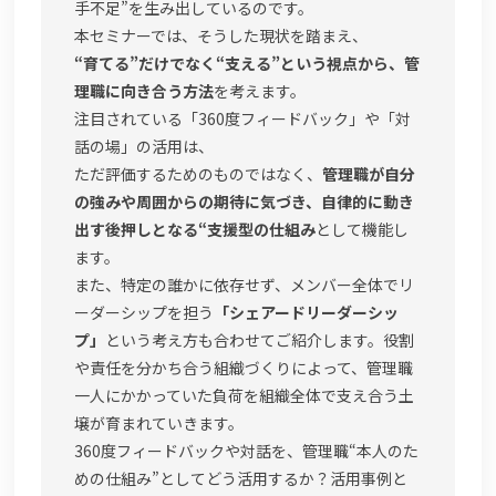
手不足”を生み出しているのです。
本セミナーでは、そうした現状を踏まえ、
“育てる”だけでなく“支える”という視点から、管
理職に向き合う方法
を考えます。
注目されている「360度フィードバック」や「対
話の場」の活用は、
ただ評価するためのものではなく、
管理職が自分
の強みや周囲からの期待に気づき、自律的に動き
出す後押しとなる“支援型の仕組み
として機能し
ます。
また、特定の誰かに依存せず、メンバー全体でリ
ーダーシップを担う
「シェアードリーダーシッ
プ」
という考え方も合わせてご紹介します。役割
や責任を分かち合う組織づくりによって、管理職
一人にかかっていた負荷を組織全体で支え合う土
壌が育まれていきます。
360度フィードバックや対話を、管理職“本人のた
めの仕組み”としてどう活用するか？活用事例と