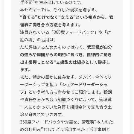
手不足”を生み出しているのです。
本セミナーでは、そうした現状を踏まえ、
“育てる”だけでなく“支える”という視点から、管
理職に向き合う方法
を考えます。
注目されている「360度フィードバック」や「対
話の場」の活用は、
ただ評価するためのものではなく、
管理職が自分
の強みや周囲からの期待に気づき、自律的に動き
出す後押しとなる“支援型の仕組み
として機能し
ます。
また、特定の誰かに依存せず、メンバー全体でリ
ーダーシップを担う
「シェアードリーダーシッ
プ」
という考え方も合わせてご紹介します。役割
や責任を分かち合う組織づくりによって、管理職
一人にかかっていた負荷を組織全体で支え合う土
壌が育まれていきます。
360度フィードバックや対話を、管理職“本人のた
めの仕組み”としてどう活用するか？活用事例と