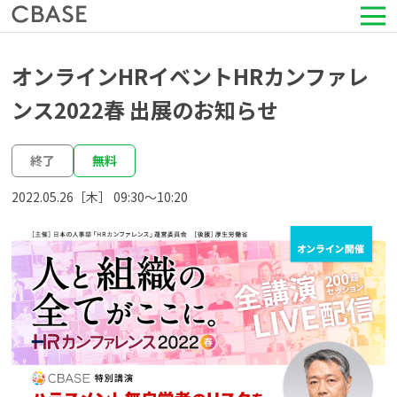
サービス
オンラインHRイベントHRカンファレ
ンス2022春 出展のお知らせ
活用シーン
終了
無料
導入事例
2022.05.26［木］ 09:30〜10:20
セミナー情報
HRコラム
お知らせ
会社情報