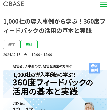
サービス
1,000社の導入事例から学ぶ！360度フ
ィードバックの活用の基本と実践
活用シーン
終了
無料
導入事例
2024.12.17［火］ 12:00〜13:00
セミナー情報
HRコラム
お知らせ
会社情報