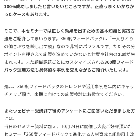
100％成功しましたと言いたいところですが、正直うまくいかなか
ったケースもあります。
そこで、
本セミナーでは正しく効果を出すための基本知識と実践方
法をご紹介
してまいります。360度フィードバックは「一人ひとり
の働きぶりを映し出す鏡」なので非常にパワフルです。ただその分
ポイントを押さえて施策を進めていかないと忖度や社内の軋轢が生
まれます。また組織課題ごとにカスタマイズされる
360度フィード
バック運用方法も具体的な事例を交えながらご紹介
いたします。
是非、360度フィードバックのトレンドや活用事例を年内にキャッ
チアップ頂き、来期に向けての施策検討にお役立てください。
また
ウェビナー受講終了後のアンケートにご回答いただきました方
には、
当日のセミナー資料に加え、10月24日に開催し大変ご好評頂いた
セミナー「360度フィードバックで進化する人材育成と組織風土改