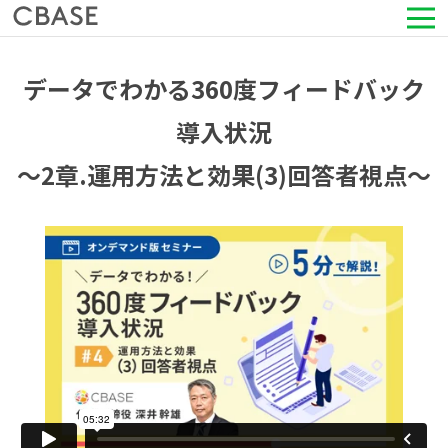
サービス
データでわかる360度フィードバック
活用シーン
導入状況
〜2章.運用方法と効果(3)回答者視点〜
導入事例
セミナー情報
HRコラム
お知らせ
会社情報