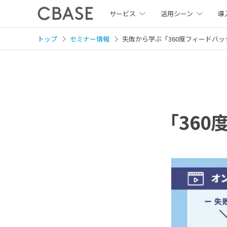
サービス
活用シーン
導
トップ
セミナー情報
失敗から学ぶ
「360度フィードバ
「36