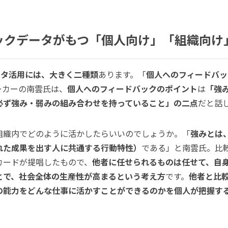
バックデータがもつ「個人向け」「組織向け
ータ活用には、大きく二種類
あります。「
個人へのフィードバッ
ーカーの南雲氏は、
個人へのフィードバックのポイント
は
「強
必ず強み・弱みの組み合わせを持っていること」の二点
だと話
組織内でどのように活かしたらいいのでしょうか。「
強みとは
れた成果を出す人に共通する行動特性）
である」と南雲氏。比
カードが提唱したもので、
他者に任せられるものは任せて、自
とで、社会全体の生産性が高まるという考え方
です。
他者と比
の能力をどんな仕事に活かすことができるのかを個人が把握す