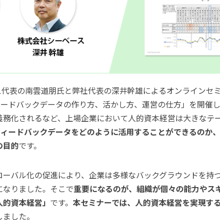
ィス代表の南雲道朋氏と弊社代表の深井
幹雄
によるオンラインセ
ィードバックデータの作り方、活かし方、運営の仕方」を開催しま
義務化されるなど、上場企業において人的資本経営は大きなテ
度フィードバックデータをどのように活用することができるのか
の目的
です。
ローバル化の促進により、企業は多様なバックグラウンドを持
になりました。そこで
重要になるのが、組織が個々の能力やス
人的資本経営」
です。
本セミナーでは、人的資本経営を実現する
しました。