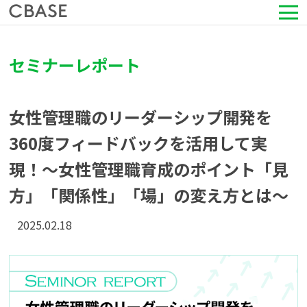
サービス
セミナーレポート
活用シーン
女性管理職のリーダーシップ開発を
導入事例
360度フィードバックを活用して実
現！～女性管理職育成のポイント「見
セミナー情報
方」「関係性」「場」の変え方とは～
HRコラム
2025.02.18
お知らせ
会社情報