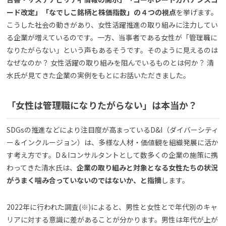
ード改定」「なでしこ銘柄と株価指数」の４つの視点
を挙げます。
こうした社会の動きがあり、女性活躍推進の取り組みに注力してい
る企業が増えているのです。一方、当事者である女性が「管理職に
なりたがらない」という声もあるそうです。そのように見えるのは
なぜなのか？ 女性活躍の取り組みを阻んでいるものとは何か？ 清
水氏が見てきた企業の実例をもとにお話いただきました。
「女性は管理職になりたがらない」は本当か？
SDGsの推進などにより注目度が高まっているD&I（ダイバーシティ
ー＆インクルージョン）は、多様な人材・価値観を組織発展に活か
す考え方です。D＆Iコンサルタントとして数多くの企業の施策に携
わってきた清水氏は、
企業の取り組みと対象となる女性たちの状況
がうまく噛み合っていないのではないか、と指摘
します。
2022年に行われた調査(※)によると、男性と女性とで年代別のキャ
リアに対する意識に差があることが分かります。男性は年代が上が