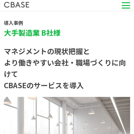
サービス
導入事例
大手製造業 B社様
活用シーン
マネジメントの現状把握と
導入事例
より働きやすい会社・職場づくりに向
けて
セミナー情報
CBASEのサービスを導入
HRコラム
お知らせ
会社情報