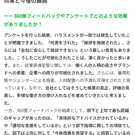
効果と今後の展開
ー
ー
360度フィードバックやアンケートでどのような効果
がありましたか？
アンケートを行った結果、ハラスメントが一部では発生していたこ
とが把握できました。「叱責をされた」「挨拶を無視された」、さ
らには「会社に安心して相談できない」という厳しい意見もありま
した。
こ
うしたことが可視化されたことは、凄く良かったと思いま
す。
また、従業員満足度に関しては、
働く人の人柄の良さやブラン
ドへの愛着、企業への誇りが可視化されました。
さらには、雇用形
態やジェンダーによる格差、人材配置への不満も可視化されたと思
っています。なので、
会社としてはそうした格差の是正、評価の見
直し、多様な働き方の受け入れなどを進めていきたいと考えまし
た。
一方、360度フィードバックの結果として、
部下と上司で最も認識
のギャップがあったのは、「具体的なアドバイスがされているか」
や「適切な支援をしているか」という部下指導に関しての項目でし
た。部下は上司に対して「今後改善を希望する」と回答しているの