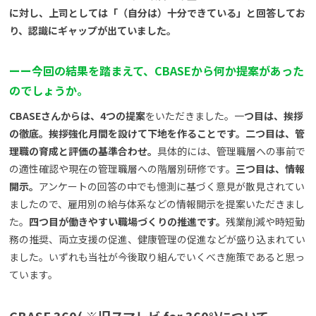
に対し、上司としては「（自分は）十分できている」と回答してお
り、認識にギャップが出ていました。
ー
ー
今回の結果を踏まえて、CBASEから何か提案があった
のでしょうか。
CBASEさんからは、4つの提案
をいただきました。一
つ目は、挨拶
の徹底。挨拶強化月間を設けて下地を作ることです。二つ目は、管
理職の育成と評価の基準合わせ。
具体的には、管理職層への事前で
の適性確認や現在の管理職層への階層別研修です。
三つ目は、情報
開示。
アンケートの回答の中でも憶測に基づく意見が散見されてい
ましたので、雇用別の給与体系などの情報開示を提案いただきまし
た。
四つ目が働きやすい職場づくりの推進です。
残業削減や時短勤
務の推奨、両立支援の促進、健康管理の促進などが盛り込まれてい
ました。いずれも当社が今後取り組んでいくべき施策であると思っ
ています。
CBASE 360( ※旧スマレビ for 360°)について