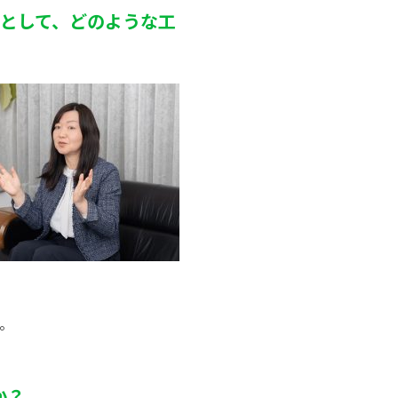
務局として、どのような工
。
か？