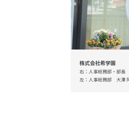
株式会社希学園
右：人事総務部・部長 
左：人事総務部 大澤 