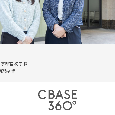
宇都宮 初子 様
阿梨紗 様