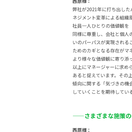
西原様：
弊社が2021年に打ち出し
ネジメント変革による組織
社員一人ひとりの価値観を
同様に尊重し、会社と個人
いのパーパスが実現される
ためのカギとなる存在がマ
より様々な価値観に寄り添
以上にマネージャーに求め
あると捉えています。その
傾向に関する「気づきの機
していくことを期待してい
——
さまざまな施策の
西原様：