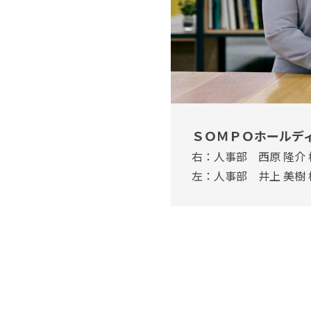
ＳＯＭＰＯホールデ
右：人事部 西原 隆介 
左：人事部 井上 美樹 