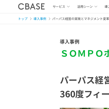
サービス
活用シーン
導
トップ
導入事例
パーパス経営の実現とマネジメント変革
導入事例
ＳＯＭＰＯ
パーパス経
360度フィ