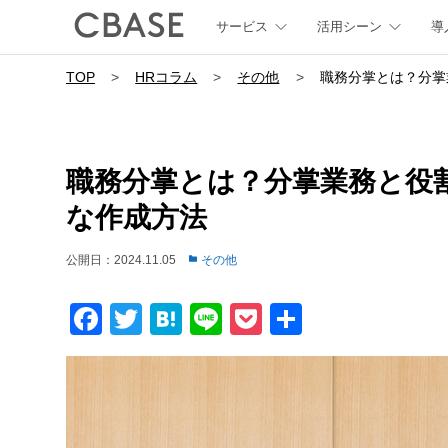
サービス
活用シーン
導
TOP
>
HRコラム
>
その他
>
職務分掌とは？分掌
職務分掌とは？分掌業務と役
な作成方法
公開日：2024.11.05
その他
Facebook
Twitter
Hatena
Line
Pocket
共
有