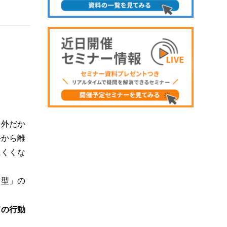
当外だか
手から離
にくくな
ち型」の
ての行動