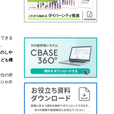
中できる
す。
価のしや
なども構
責任の所
偏りや不