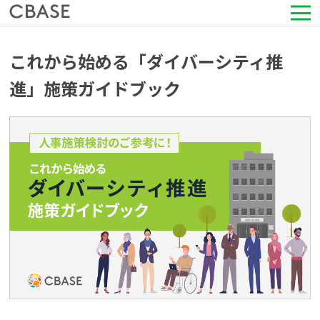
サービス
これから始める「ダイバーシティ推
進」施策ガイドブック
活用シーン
導入事例
セミナー情報
HRコラム
お知らせ
会社情報