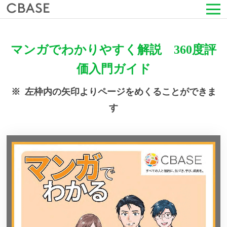
サービス
マンガでわかりやすく解説 360度評
活用シーン
価入門ガイド
※ 左枠内の矢印よりページをめくることができま
導入事例
す
セミナー情報
HRコラム
お知らせ
会社情報