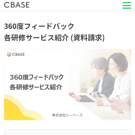
サービス
360度フィードバック
各研修サービス紹介 (資料請求)
活用シーン
導入事例
セミナー情報
HRコラム
お知らせ
会社情報