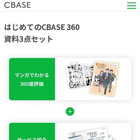
サービス
はじめてのCBASE 360
資料3点セット
活用シーン
導入事例
セミナー情報
HRコラム
お知らせ
会社情報