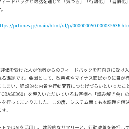
フィードバックと対話を通じて「気づき」「行動化」「習慣化
す。
ttps://prtimes.jp/main/html/rd/p/000000050.000035636.ht
際、評価を受けた人が他者からのフィードバックを前向きに受け
れる課題です。要因として、改善点やマイナス面ばかりに目が
てしまい、建設的な内省や行動変容につなげづらいといったこ
CBASE360」を導入いただいているお客様へ「読み解き会」
トを行ってまいりました。この度、システム面でも本課題を解
ます。
ートではAIを活用し、建設的なサマリーと、行動改善を後押し