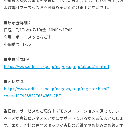
中部最大級の人事業務支援に特化した展示会です。ぜひ本展示会お
よび弊社ブースへのお立ち寄りをいただけますと幸いです。
よくある質問
■展示会詳細：
日程：7/17(水)-7/19(金) 10:00〜17:00
資料請求(無料)
お見積もり依頼
会場：ポートメッセなごや
小間番号 : 1-56
■主催公式HP
https://www.office-expo.jp/nagoya/ja-jp/about/hr.html
■e-招待券
https://www.office-expo.jp/nagoya/ja-jp/register.html?
code=1079358327654368-2BF
当日は、サービスのご紹介やデモンストレーションを通じて、シー
ベースが貴社ビジネスをいかにサポートできるかをお伝えいたしま
す。また、弊社の専門スタッフが皆様のご質問やお悩みにお答えす