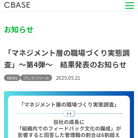
サービス
お知らせ
活用シーン
「マネジメント層の職場づくり実態調
導入事例
査」〜第4弾〜 結果発表のお知らせ
セミナー情報
2025.05.21
NEWS
プレスリリース
HRコラム
お知らせ
会社情報