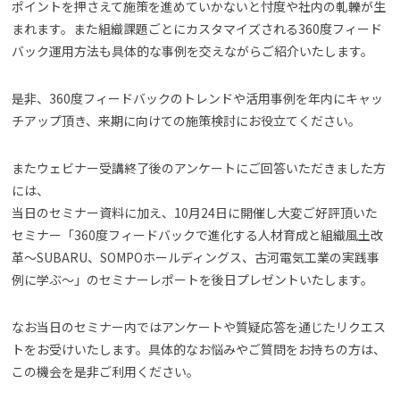
ポイントを押さえて施策を進めていかないと忖度や社内の軋轢が生
まれます。また組織課題ごとにカスタマイズされる360度フィード
バック運用方法も具体的な事例を交えながらご紹介いたします。
是非、360度フィードバックのトレンドや活用事例を年内にキャッ
チアップ頂き、来期に向けての施策検討にお役立てください。
またウェビナー受講終了後のアンケートにご回答いただきました方
には、
当日のセミナー資料に加え、10月24日に開催し大変ご好評頂いた
セミナー「360度フィードバックで進化する人材育成と組織風土改
革～SUBARU、SOMPOホールディングス、古河電気工業の実践事
例に学ぶ～」のセミナーレポートを後日プレゼントいたします。
なお当日のセミナー内ではアンケートや質疑応答を通じたリクエス
トをお受けいたします。具体的なお悩みやご質問をお持ちの方は、
この機会を是非ご利用ください。