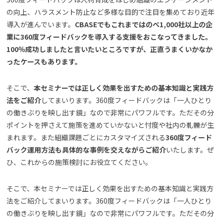
の向上、ハラスメント防止など多様な目的で注目を集めており近年
導入が進んでいます。
CBASEでもこれまではのべ1,000社以上の企
業に360度フィードバックを導入する支援をおこなってきました。
100％成功しましたと言いたいところですが、正直うまくいかなか
ったケースもあります。
そこで、
本セミナーでは正しく効果を出すための基本知識と実践方
法をご紹介
してまいります。360度フィードバックは「一人ひとり
の働きぶりを映し出す鏡」なので非常にパワフルです。ただその分
ポイントを押さえて施策を進めていかないと忖度や社内の軋轢が生
まれます。また組織課題ごとにカスタマイズされる
360度フィード
バック運用方法も具体的な事例を交えながらご紹介
いたします。ぜ
ひ、これからの施策検討にお役立てください。
そこで、本セミナーでは正しく効果を出すための基本知識と実践方
法をご紹介してまいります。360度フィードバックは「一人ひとり
の働きぶりを映し出す鏡」なので非常にパワフルです。ただその分