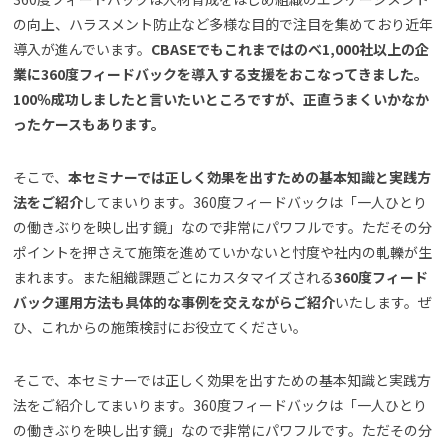
の向上、ハラスメント防止など多様な目的で注目を集めており近年
導入が進んでいます。
CBASEでもこれまではのべ1,000社以上の企
業に360度フィードバックを導入する支援をおこなってきました。
100％成功しましたと言いたいところですが、正直うまくいかなか
ったケースもあります。
そこで、
本セミナーでは正しく効果を出すための基本知識と実践方
法をご紹介
してまいります。360度フィードバックは「一人ひとり
の働きぶりを映し出す鏡」なので非常にパワフルです。ただその分
ポイントを押さえて施策を進めていかないと忖度や社内の軋轢が生
まれます。また組織課題ごとにカスタマイズされる
360度フィード
バック運用方法も具体的な事例を交えながらご紹介
いたします。ぜ
ひ、これからの施策検討にお役立てください。
そこで、本セミナーでは正しく効果を出すための基本知識と実践方
法をご紹介してまいります。360度フィードバックは「一人ひとり
の働きぶりを映し出す鏡」なので非常にパワフルです。ただその分