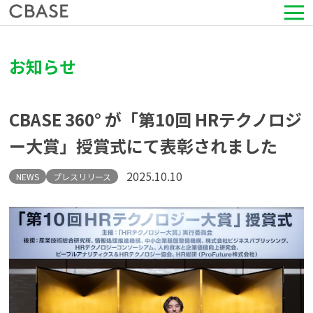
サービス
お知らせ
活用シーン
CBASE 360° が「第10回 HRテクノロジ
導入事例
ー大賞」授賞式にて表彰されました
セミナー情報
2025.10.10
NEWS
プレスリリース
HRコラム
お知らせ
会社情報