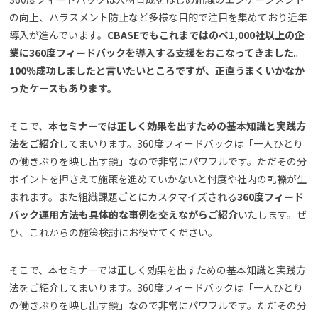
の向上、ハラスメント防止など多様な目的で注目を集めており近年
導入が進んでいます。
CBASEでもこれまではのべ1,000社以上の企
業に360度フィードバックを導入する支援をおこなってきました。
100％成功しましたと言いたいところですが、正直うまくいかなか
ったケースもあります。
そこで、
本セミナーでは正しく効果を出すための基本知識と実践方
法をご紹介
してまいります。360度フィードバックは「一人ひとり
の働きぶりを映し出す鏡」なので非常にパワフルです。ただその分
ポイントを押さえて施策を進めていかないと忖度や社内の軋轢が生
まれます。また組織課題ごとにカスタマイズされる
360度フィード
バック運用方法も具体的な事例を交えながらご紹介
いたします。ぜ
ひ、これからの施策検討にお役立てください。
そこで、本セミナーでは正しく効果を出すための基本知識と実践方
法をご紹介してまいります。360度フィードバックは「一人ひとり
の働きぶりを映し出す鏡」なので非常にパワフルです。ただその分