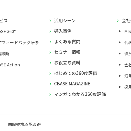
ビス
活用シーン
会社
導入事例
SE 360°
MI
よくある質問
0°フィードバック研修
代
セミナー情報
織診断
役
お役立ち資料
SE Action
会
はじめての360度評価
沿
CBASE MAGAZINE
採
マンガでわかる360度評価
国際規格承認取得