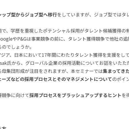
シップ型からジョブ型へ移行
をしていますが、ジョブ型ではタ
用で、学歴を重視したポテンシャル採用がタレント候補獲得の
oogleやP&Gは事業競争の前に、タレント獲得競争で他社の
るのでしょうか。
、日本において17年間にわたりタレント獲得を支援をしてきたPacific
 Skrysak氏から、グローバル企業の採用活動についてお話をいた
る母集団形成が注目をされますが、本セミナーでは
集まってき
ェーズなどの採用プロセスとそのマネジメントについて
のポイ
得競争に向けて
採用プロセスをブラッシュアップするヒント
を
る方