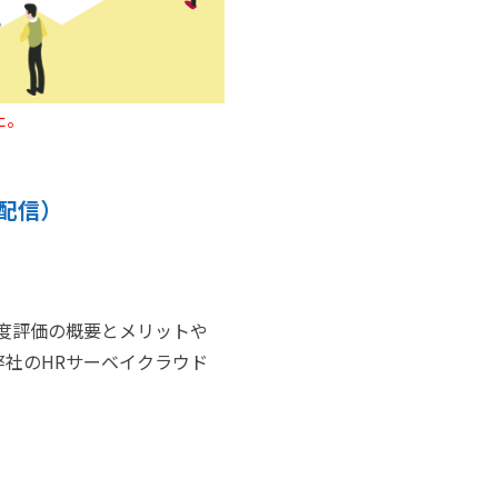
た。
e配信）
。
0度評価の概要とメリットや
弊社のHRサーベイクラウド