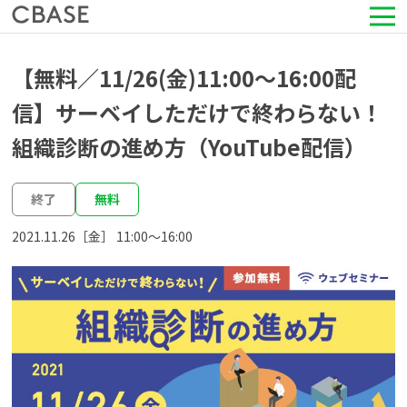
サービス
【無料／11/26(金)11:00～16:00配
信】サーベイしただけで終わらない！
活用シーン
組織診断の進め方（YouTube配信）
導入事例
終了
無料
セミナー情報
2021.11.26［金］ 11:00〜16:00
HRコラム
お知らせ
会社情報