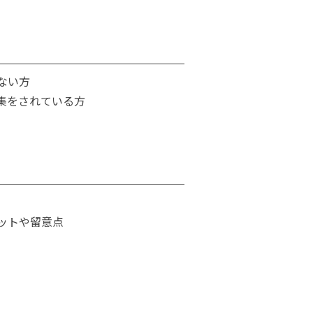
ない方
集をされている方
ットや留意点
ト