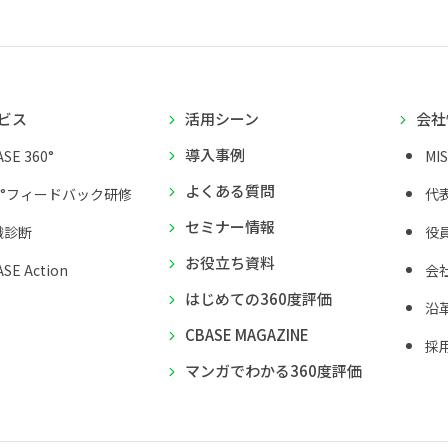
ビス
活用シーン
会社
導入事例
SE 360°
MI
よくある質問
0°フィードバック研修
代
セミナー情報
織診断
役
お役立ち資料
SE Action
会
はじめての360度評価
沿
CBASE MAGAZINE
採
マンガでわかる360度評価