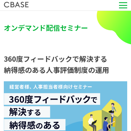
サービス
オンデマンド配信セミナー
活用シーン
導入事例
360度フィードバックで解決する
納得感のある人事評価制度の運用
セミナー情報
HRコラム
お知らせ
会社情報