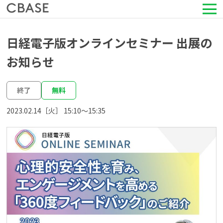
サービス
日経電子版オンラインセミナー 出展の
お知らせ
活用シーン
終了
無料
導入事例
2023.02.14［火］ 15:10〜15:35
セミナー情報
HRコラム
お知らせ
会社情報