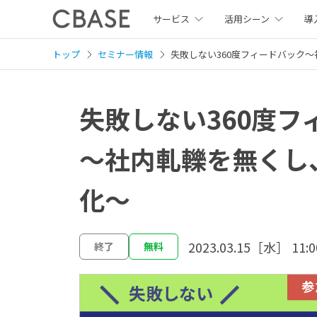
サービス
活用シーン
導
トップ
セミナー情報
失敗しない360度フィードバック
〜
失敗しない360度フ
〜社内軋轢を無くし
化〜
2023.03.15［水］ 11:0
終了
無料