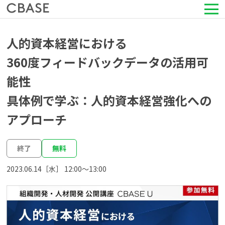
サービス
人的資本経営における
360度フィードバックデータの活用可
活用シーン
能性
導入事例
具体例で学ぶ：人的資本経営強化への
アプローチ
セミナー情報
終了
無料
HRコラム
2023.06.14［水］ 12:00〜13:00
お知らせ
会社情報