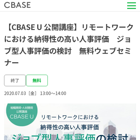
サービス
【CBASE U 公開講座】リモートワーク
における納得性の高い人事評価 ジョ
活用シーン
ブ型人事評価の検討 無料ウェブセミ
導入事例
ナー
セミナー情報
終了
無料
2020.07.03［金］ 13:00〜14:00
HRコラム
お知らせ
会社情報