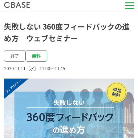
サービス
失敗しない 360度フィードバックの進
め方 ウェブセミナー
活用シーン
終了
無料
導入事例
2020.11.11［水］ 11:00〜11:45
セミナー情報
HRコラム
お知らせ
会社情報