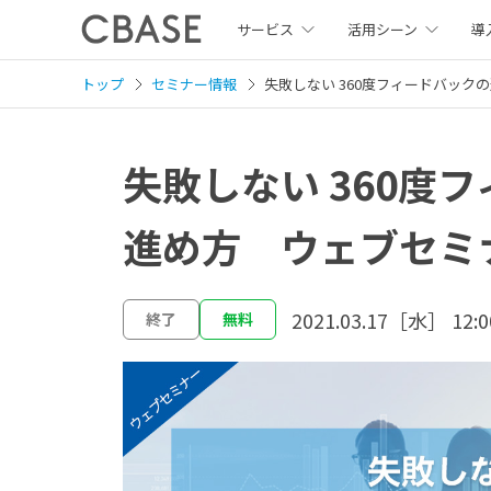
サービス
活用シーン
導
トップ
セミナー情報
失敗しない 360度フィードバック
失敗しない 360度
進め方 ウェブセミ
2021.03.17［水］ 12:0
終了
無料