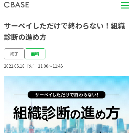
サービス
サーベイしただけで終わらない！組織
診断の進め方
活用シーン
終了
無料
導入事例
2021.05.18［火］ 11:00〜11:45
セミナー情報
HRコラム
お知らせ
会社情報