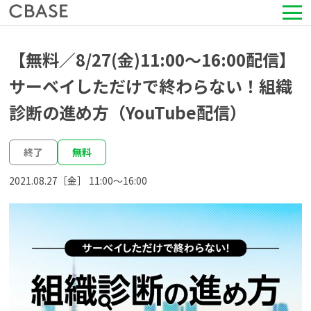
サービス
【無料／8/27(金)11:00～16:00配信】
サーベイしただけで終わらない！組織
活用シーン
診断の進め方（YouTube配信）
導入事例
終了
無料
セミナー情報
2021.08.27［金］ 11:00〜16:00
HRコラム
お知らせ
会社情報