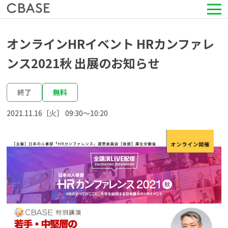
サービス
オンラインHRイベント HRカンファレ
ンス2021秋 出展のお知らせ
活用シーン
終了
無料
導入事例
2021.11.16［火］ 09:30〜10:20
セミナー情報
HRコラム
お知らせ
会社情報