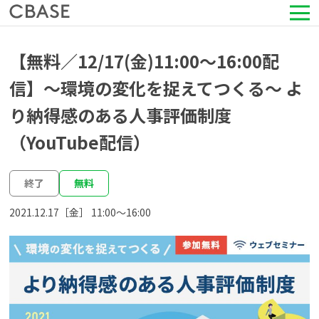
サービス
【無料／12/17(金)11:00～16:00配
信】〜環境の変化を捉えてつくる〜 よ
活用シーン
り納得感のある人事評価制度
導入事例
（YouTube配信）
セミナー情報
終了
無料
2021.12.17［金］ 11:00〜16:00
HRコラム
お知らせ
会社情報