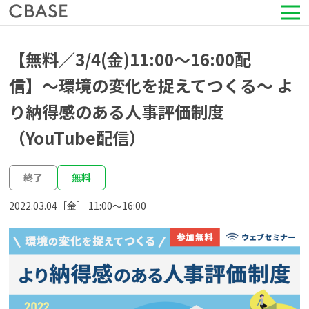
サービス
【無料／3/4(金)11:00～16:00配
信】〜環境の変化を捉えてつくる〜 よ
活用シーン
り納得感のある人事評価制度
導入事例
（YouTube配信）
セミナー情報
終了
無料
2022.03.04［金］ 11:00〜16:00
HRコラム
お知らせ
会社情報