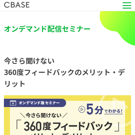
サービス
オンデマンド配信セミナー
活用シーン
導入事例
今さら聞けない
360度フィードバックのメリット・デ
セミナー情報
リット
HRコラム
お知らせ
会社情報