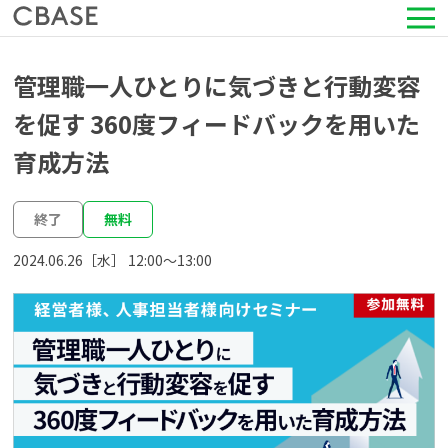
サービス
管理職一人ひとりに気づきと行動変容
を促す 360度フィードバックを用いた
活用シーン
育成方法
導入事例
終了
無料
セミナー情報
2024.06.26［水］ 12:00〜13:00
HRコラム
お知らせ
会社情報